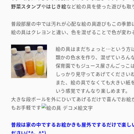
野菜スタンプ
や
はじき絵
など絵の具を使った遊びも取
普段部屋の中では汚れが心配な絵の具遊びもこの季節
絵の具はクレヨンと違い、色を混ぜることで色が変わ
絵の具はまだちょっと…という方
類かの色水を作り、混ぜていろん
保育園でもジュース屋さんごっこ
しっかり見守ってあげてください
また、絵の具でなくても大きい紙
いう感覚ですんなり楽しめます。
大きな段ボールを外にひいてあげるだけで喜んでお絵
もお手軽です
普段は家の中でするお絵かきも屋外でするだけで楽し
ださい(*^。^*)