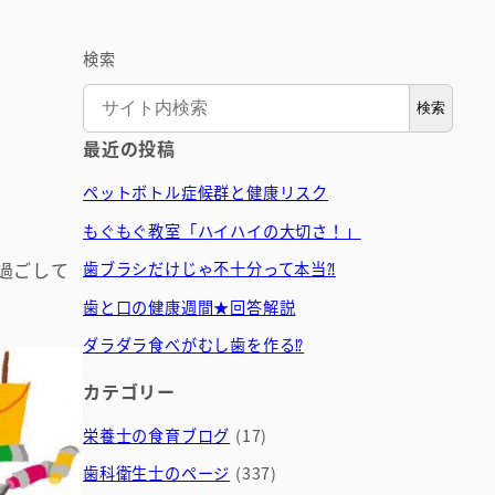
検索
検索
最近の投稿
ペットボトル症候群と健康リスク
もぐもぐ教室「ハイハイの大切さ！」
過ごして
歯ブラシだけじゃ不十分って本当⁈
歯と口の健康週間★回答解説
ダラダラ食べがむし歯を作る⁉
カテゴリー
栄養士の食育ブログ
(17)
歯科衛生士のページ
(337)