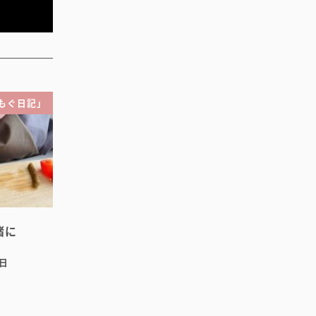
もぐ日記」
緒に
8日