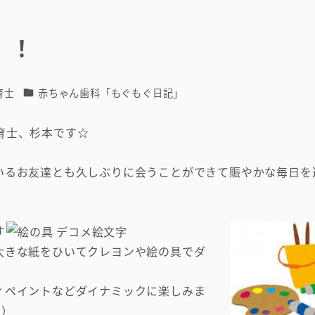
」！
カテゴリー
育士
赤ちゃん歯科「もぐもぐ日記」
育士、杉本です☆
いるお友達とも久しぶりに会うことができて賑やかな毎日を
す
大きな紙をひいてクレヨンや絵の具でダ
ィペイントなどダイナミックに楽しみま
)）