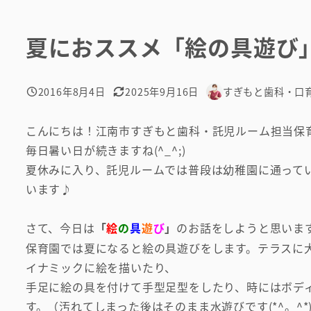
夏におススメ「絵の具遊び
2016年8月4日
2025年9月16日
すぎもと歯科・口
投稿日
更新日
著
者
こんにちは！江南市すぎもと歯科・託児ルーム担当保
毎日暑い日が続きますね(^_^;)
夏休みに入り、託児ルームでは普段は幼稚園に通って
います♪
さて、今日は
「
絵
の
具
遊
び
」
のお話をしようと思いま
保育園では夏になると絵の具遊びをします。テラスに
イナミックに絵を描いたり、
手足に絵の具を付けて手型足型をしたり、時にはボデ
す。（汚れてしまった後はそのまま水遊びです(*^。^*