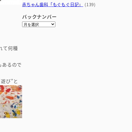
赤ちゃん歯科「もぐもぐ日記」
(139)
バックナンバー
ア
ー
カ
イ
れて何種
ブ
もあるので
遊び”と