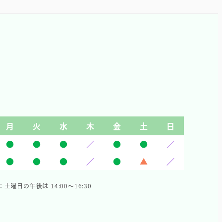
月
火
水
木
金
土
日
●
●
●
／
●
●
／
●
●
●
／
●
▲
／
：土曜日の午後は 14:00〜16:30