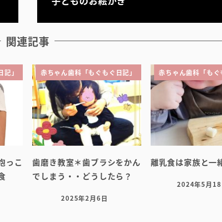
子どものお絵かき
関連記事
日記」
赤ちゃん歯科「もぐもぐ日記」
赤ちゃん歯科「もぐ
抱っこ
歯磨き教室＊歯ブラシをかん
離乳食は家族と一
食
でしまう・・どうしたら？
2024年5月1
投稿日
2025年2月6日
投稿日