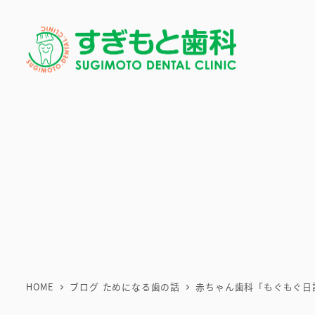
メ
イ
ン
コ
ン
テ
ン
ツ
へ
移
動
HOME
ブログ ためになる歯の話
赤ちゃん歯科「もぐもぐ日