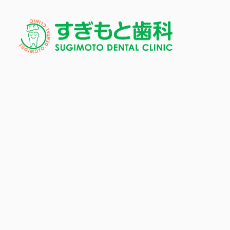
メ
イ
ン
コ
ン
テ
ン
ツ
へ
移
動