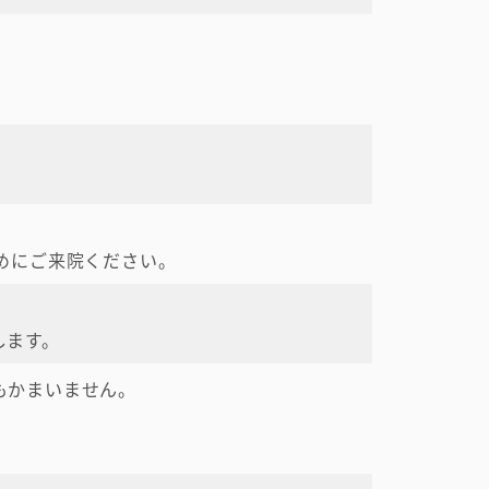
めにご来院ください。
します。
もかまいません。