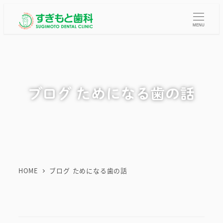
メ
イ
MENU
ン
コ
ン
テ
ブログ ためになる歯の話
ン
ツ
へ
移
動
HOME
ブログ ためになる歯の話