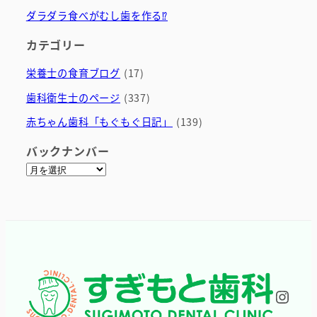
ダラダラ食べがむし歯を作る⁉
カテゴリー
栄養士の食育ブログ
(17)
歯科衛生士のページ
(337)
赤ちゃん歯科「もぐもぐ日記」
(139)
バックナンバー
ア
ー
カ
イ
ブ
Inst