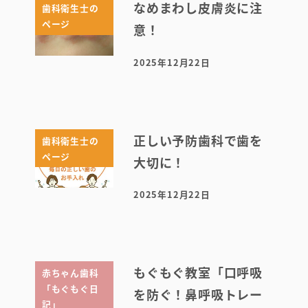
なめまわし皮膚炎に注
歯科衛生士の
ページ
意！
2025年12月22日
投稿日
初めての方へ
正しい予防歯科で歯を
歯科衛生士の
医院案内・アクセス
ページ
大切に！
院内ツアー
2025年12月22日
投稿日
無料託児ルーム
スタッフ紹介
もぐもぐ教室「口呼吸
赤ちゃん歯科
「もぐもぐ日
を防ぐ！鼻呼吸トレー
記」