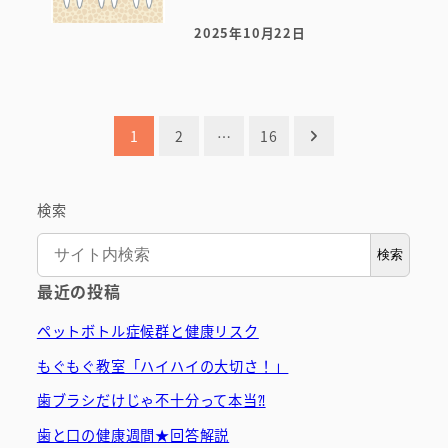
2025年10月22日
投稿日
投
1
2
…
16
稿
の
検索
ペ
検索
最近の投稿
ー
ペットボトル症候群と健康リスク
ジ
もぐもぐ教室「ハイハイの大切さ！」
送
歯ブラシだけじゃ不十分って本当⁈
り
歯と口の健康週間★回答解説