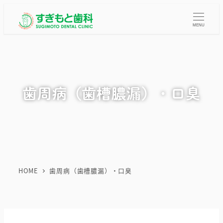
メ
イ
MENU
ン
コ
ン
テ
歯周病（歯槽膿漏）・口臭
ン
ツ
へ
移
動
HOME
歯周病（歯槽膿漏）・口臭