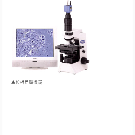
▲位相差顕微鏡