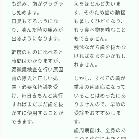
も進み、歯がグラグラ
えをほとんど失いま
し始めます。
す。そのため歯の動揺
口臭もするようにな
も著しくひどくなり、
り、噛んだ時の痛みが
もう食べ物を噛むこと
出るようになります。
もできません。
残念ながら歯を抜かな
軽度のものに比べると
ければならないかもし
時間はかかりますが、
れません。
顕微鏡検査を行い原因
菌の除去と正しい処
しかし、すべての歯が
置・必要な指導を受
重度の歯周病になって
け、毎日きちんと実行
いることはめったにあ
すればまだまだ歯を抜
りませんので、早めの
かずに使用することが
受診をおすすめしま
できます。
す。
歯周病菌は、全身のあ
らゆる病気に大きく関