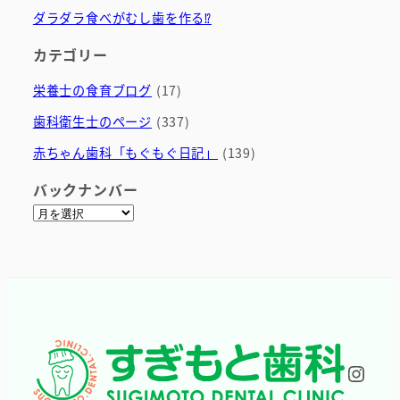
ダラダラ食べがむし歯を作る⁉
カテゴリー
栄養士の食育ブログ
(17)
歯科衛生士のページ
(337)
赤ちゃん歯科「もぐもぐ日記」
(139)
バックナンバー
ア
ー
カ
イ
ブ
Inst