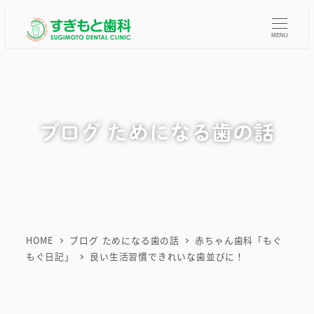
メ
イ
MENU
ン
コ
ン
テ
ブログ ためになる歯の話
ン
ツ
へ
移
動
HOME
ブログ ためになる歯の話
赤ちゃん歯科「もぐ
もぐ日記」
良い生活習慣できれいな歯並びに！