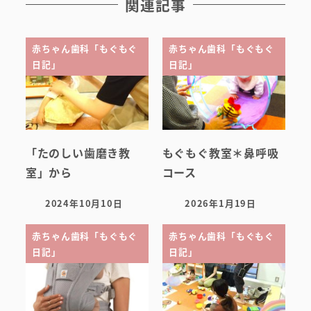
関連記事
赤ちゃん歯科「もぐもぐ
赤ちゃん歯科「もぐもぐ
日記」
日記」
初めての方へ
医院案内・アクセス
「たのしい歯磨き教
もぐもぐ教室＊鼻呼吸
室」から
コース
院内ツアー
2024年10月10日
2026年1月19日
投稿日
投稿日
無料託児ルーム
赤ちゃん歯科「もぐもぐ
赤ちゃん歯科「もぐもぐ
スタッフ紹介
日記」
日記」