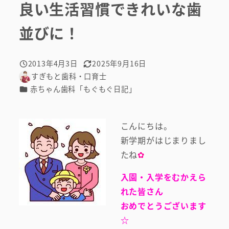
良い生活習慣できれいな歯
並びに！
2013年4月3日
2025年9月16日
投稿日
更新日
すぎもと歯科・口育士
著
カテゴリー
赤ちゃん歯科「もぐもぐ日記」
者
こんにちは。
新学期がはじまりまし
たね
✿
入園・入学をむかえら
れた皆さん
おめでとうございます
☆