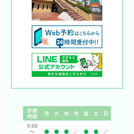
診療
月
火
水
木
金
土
日
時間
9:00
～
●
●
●
／
●
●
／