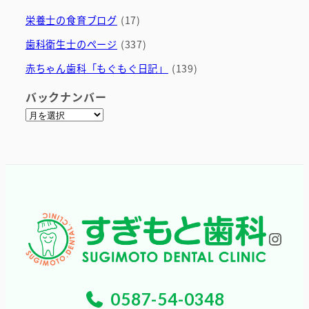
栄養士の食育ブログ
(17)
歯科衛生士のページ
(337)
赤ちゃん歯科「もぐもぐ日記」
(139)
バックナンバー
ア
ー
カ
イ
ブ
Inst
0587-54-0348