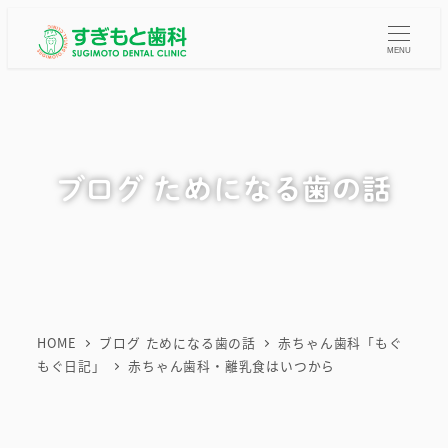
メ
イ
MENU
ン
コ
ン
テ
ブログ ためになる歯の話
ン
ツ
へ
移
動
HOME
ブログ ためになる歯の話
赤ちゃん歯科「もぐ
もぐ日記」
赤ちゃん歯科・離乳食はいつから