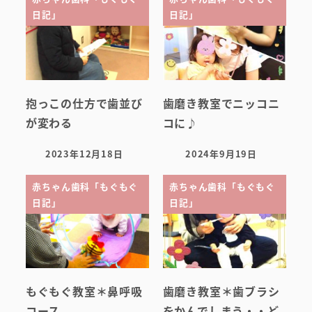
日記」
日記」
抱っこの仕方で歯並び
歯磨き教室でニッコニ
が変わる
コに♪
2023年12月18日
2024年9月19日
投稿日
投稿日
赤ちゃん歯科「もぐもぐ
赤ちゃん歯科「もぐもぐ
日記」
日記」
もぐもぐ教室＊鼻呼吸
歯磨き教室＊歯ブラシ
コース
をかんでしまう・・ど