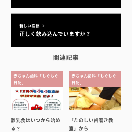
初めての方へ
医院案内・アクセス
新しい投稿
正しく飲み込んでいますか？
院内ツアー
無料託児ルーム
関連記事
スタッフ紹介
赤ちゃん歯科「もぐもぐ
赤ちゃん歯科「もぐもぐ
日記」
日記」
離乳食はいつから始め
「たのしい歯磨き教
る？
室」から