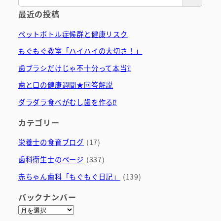
最近の投稿
ペットボトル症候群と健康リスク
もぐもぐ教室「ハイハイの大切さ！」
歯ブラシだけじゃ不十分って本当⁈
歯と口の健康週間★回答解説
ダラダラ食べがむし歯を作る⁉
カテゴリー
栄養士の食育ブログ
(17)
歯科衛生士のページ
(337)
赤ちゃん歯科「もぐもぐ日記」
(139)
バックナンバー
ア