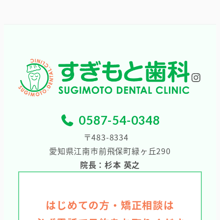
ー
カ
イ
ブ
Inst
0587-54-0348
〒483-8334
愛知県江南市前飛保町緑ヶ丘290
院長：杉本 英之
はじめての方・矯正相談は