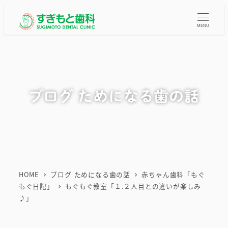
メ
イ
MENU
ン
コ
ン
テ
ブログ ためになる歯の話
ン
ツ
へ
移
動
HOME
ブログ ためになる歯の話
赤ちゃん歯科「もぐ
もぐ日記」
もぐもぐ教室「１.２人目との違いが楽しみ
♪」