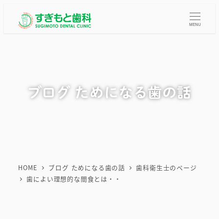
メ
イ
MENU
ン
コ
ン
テ
ブログ ためになる歯の話
ン
ツ
へ
移
動
HOME
ブログ ためになる歯の話
歯科衛生士のページ
歯によい理想的な間食とは・・