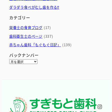
ダラダラ食べがむし歯を作る⁉
カテゴリー
栄養士の食育ブログ
(17)
歯科衛生士のページ
(337)
赤ちゃん歯科「もぐもぐ日記」
(139)
バックナンバー
ア
ー
カ
イ
ブ
Inst