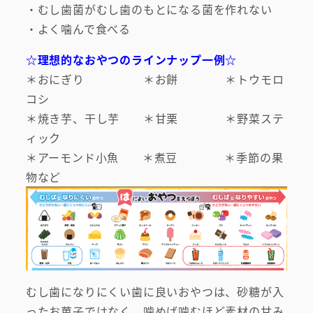
・むし歯菌がむし歯のもとになる菌を作れない
・よく噛んで食べる
☆理想的なおやつのラインナップ一例☆
＊おにぎり ＊お餅 ＊トウモロ
コシ
＊焼き芋、干し芋 ＊甘栗 ＊野菜ステ
ィック
＊アーモンド小魚 ＊煮豆 ＊季節の果
物など
むし歯になりにくい歯に良いおやつは、砂糖が入
ったお菓子ではなく、噛めば噛むほど素材の甘み