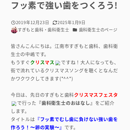
フッ素で強い歯をつくろう!
2019年12月23日
2025年1月9日
投稿日
更新日
カテゴリー
すぎもと歯科・歯科衛生士
歯科衛生士のページ
著
者
皆さんこんにちは。江南市すぎもと歯科、歯科衛
生士の中嶋です。
もうすぐ
ク
リ
ス
マ
ス
ですね！大人になっても、
街で流れているクリスマスソングを聴くとなんだ
かワクワクしてきます(*^^*)
今日は、先日のすぎもと歯科
クリスマスフェスタ
で行った
『歯科衛生士のおはなし』
をご紹介
します。
タイトルは
『フッ素でむし歯に負けない強い歯を
作ろう！〜卵の実験〜』
です。