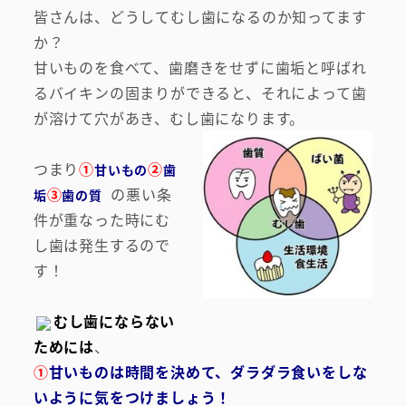
皆さんは、どうしてむし歯になるのか知ってます
か？
甘いものを食べて、歯磨きをせずに歯垢と呼ばれ
るバイキンの固まりができると、それによって歯
が溶けて穴があき、むし歯になります。
つまり
①
②
甘いもの
歯
③
の悪い条
垢
歯の質
件が重なった時にむ
し歯は発生するので
す！
むし歯にならない
ためには
、
①
甘いものは時間を決めて、ダラダラ食いをしな
いように気をつけましょう！