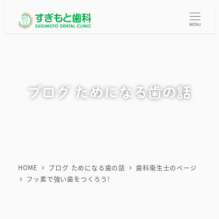
メ
イ
MENU
ン
コ
ン
テ
ブログ ためになる歯の話
ン
ツ
へ
移
動
HOME
ブログ ためになる歯の話
歯科衛生士のページ
フッ素で強い歯をつくろう!