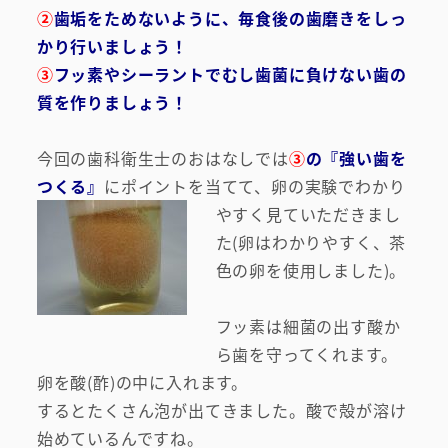
②
歯垢をためないように、毎食後の歯磨きをしっ
かり行いましょう！
③
フッ素やシーラントでむし歯菌に負けない歯の
質を作りましょう！
今回の歯科衛生士のおはなしでは
③
の『強い歯を
つくる』
にポイントを当てて、
卵の実験でわかり
やすく見ていただきまし
た(卵はわかりやすく、茶
色の卵を使用しました)。
フッ素は細菌の出す酸か
ら歯を守ってくれます。
卵を酸(酢)の中に入れます。
するとたくさん泡が出てきました。酸で殻が溶け
始めているんですね。