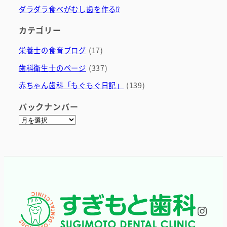
ダラダラ食べがむし歯を作る⁉
カテゴリー
栄養士の食育ブログ
(17)
歯科衛生士のページ
(337)
赤ちゃん歯科「もぐもぐ日記」
(139)
バックナンバー
ア
ー
カ
イ
ブ
Inst