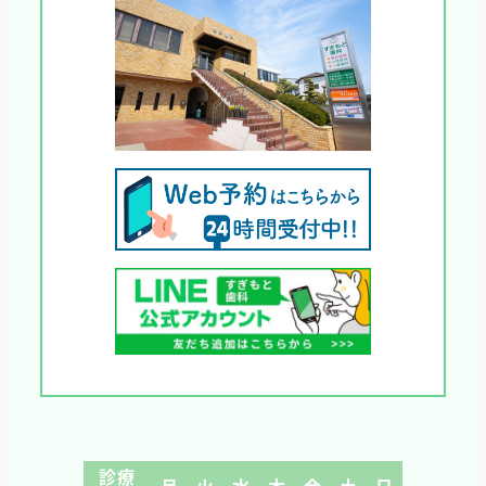
診療
月
火
水
木
金
土
日