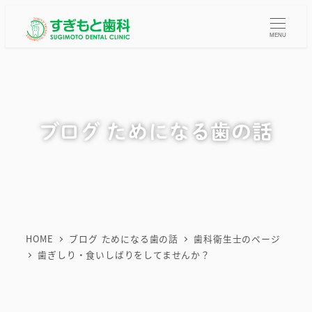
メ
イ
MENU
ン
コ
ン
テ
ブログ ためになる歯の話
ン
ツ
へ
移
動
HOME
ブログ ためになる歯の話
歯科衛生士のページ
歯ぎしり・食いしばりをしてませんか？