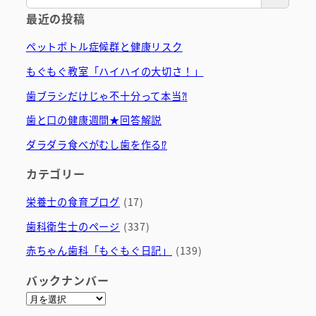
最近の投稿
ペットボトル症候群と健康リスク
もぐもぐ教室「ハイハイの大切さ！」
歯ブラシだけじゃ不十分って本当⁈
歯と口の健康週間★回答解説
ダラダラ食べがむし歯を作る⁉
カテゴリー
栄養士の食育ブログ
(17)
歯科衛生士のページ
(337)
赤ちゃん歯科「もぐもぐ日記」
(139)
バックナンバー
ア
ー