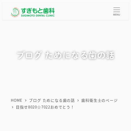
メ
イ
MENU
ン
コ
ン
テ
ブログ ためになる歯の話
ン
ツ
へ
移
動
HOME
ブログ ためになる歯の話
歯科衛生士のページ
目指せ8020☆7022おめでとう！