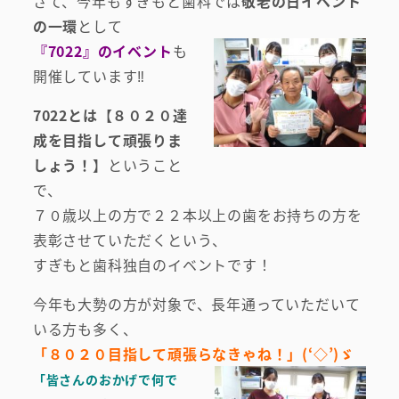
さて、今年もすぎもと歯科では
敬老の日イベント
の一環
として
『7022』のイベント
も
開催しています‼
7022とは
【
８０２０達
成を目指して頑張りま
しょう！
】ということ
で、
７０歳以上の方で２２本以上の歯をお持ちの方を
表彰させていただくという、
すぎもと歯科独自のイベントです！
今年も大勢の方が対象で、長年通っていただいて
いる方も多く、
「８０２０目指して頑張らなきゃね！」(‘◇’)ゞ
「皆さんのおかげで何で