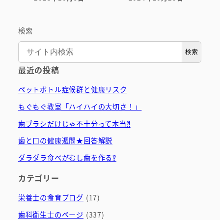
投稿日
投稿日
検索
検索
最近の投稿
ペットボトル症候群と健康リスク
もぐもぐ教室「ハイハイの大切さ！」
歯ブラシだけじゃ不十分って本当⁈
歯と口の健康週間★回答解説
ダラダラ食べがむし歯を作る⁉
カテゴリー
栄養士の食育ブログ
(17)
歯科衛生士のページ
(337)