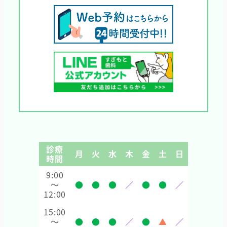
診療
月
火
水
木
金
土
日
時間
9:00
～
●
●
●
／
●
●
／
12:00
15:00
～
●
●
●
／
●
▲
／