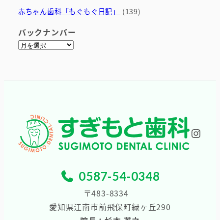
赤ちゃん歯科「もぐもぐ日記」
(139)
バックナンバー
ア
ー
カ
イ
ブ
Inst
0587-54-0348
〒483-8334
愛知県江南市前飛保町緑ヶ丘290