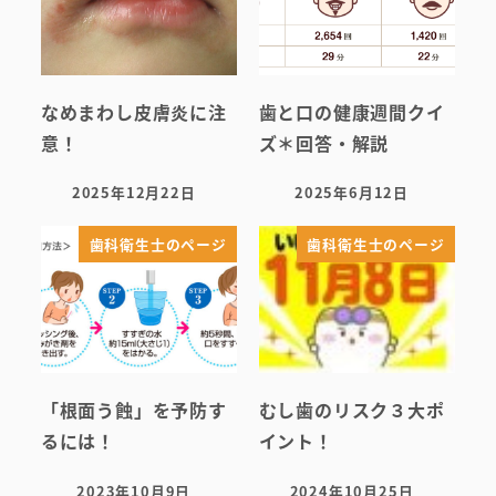
無料託児ルーム
スタッフ紹介
なめまわし皮膚炎に注
歯と口の健康週間クイ
意！
ズ＊回答・解説
2025年12月22日
2025年6月12日
投稿日
投稿日
歯科衛生士のページ
歯科衛生士のページ
「根面う蝕」を予防す
むし歯のリスク３大ポ
るには！
イント！
2023年10月9日
2024年10月25日