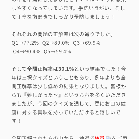
しやすくなってしまいます。手洗いうがい、そし
て丁寧な歯磨きでしっかり予防しましょう！
それぞれの問題の正解率は次の通りでした。
Q1→77.2% Q2→89.0% Q3→69.9%
Q4→90.4% Q5→59.4%
そして
全問正解率は30.1%
という結果でした！今
年は三択クイズということもあり、例年よりも全
問正解率は少し低めの結果となりました。皆様か
らも『難しかった〜』というお声を多くいただき
ましたが、今回のクイズを通して、更にお口の健
初めての方へ
康に対する興味を持っていただけると嬉しいで
医院案内・アクセス
す！
院内ツアー
全問正解された方の中から、抽選で
W賞
をご用