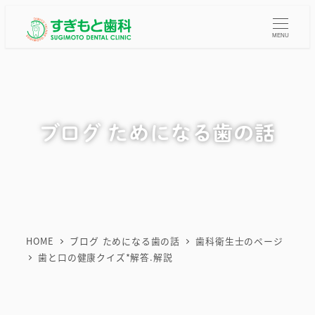
メ
イ
MENU
ン
コ
ン
テ
ブログ ためになる歯の話
ン
ツ
へ
移
動
HOME
ブログ ためになる歯の話
歯科衛生士のページ
歯と口の健康クイズ*解答.解説