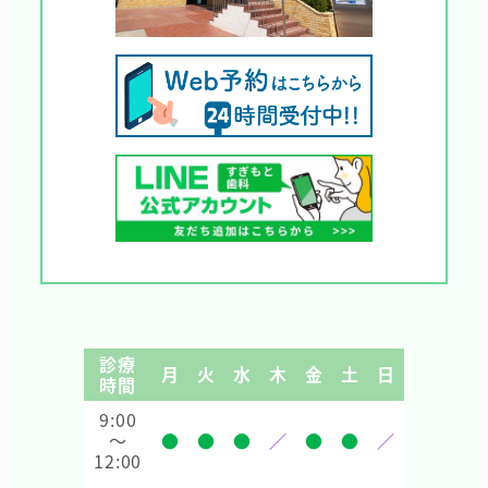
診療
月
火
水
木
金
土
日
時間
9:00
～
●
●
●
／
●
●
／
12:00