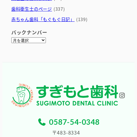
歯科衛生士のページ
(337)
赤ちゃん歯科「もぐもぐ日記」
(139)
バックナンバー
ア
ー
カ
イ
ブ
Inst
0587-54-0348
〒483-8334