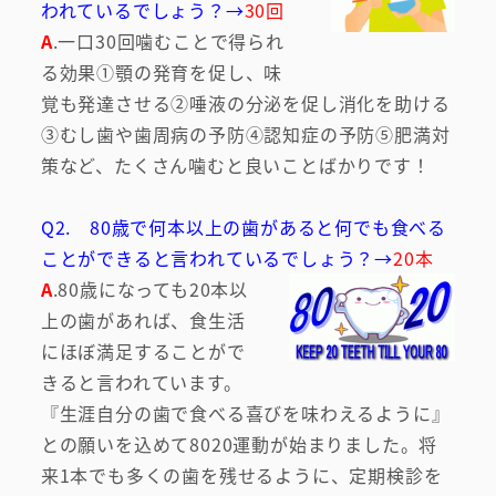
われているでしょう？→
30回
A
.一口30回噛むことで得られ
る効果①顎の発育を促し、味
覚も発達させる②唾液の分泌を促し消化を助ける
③むし歯や歯周病の予防④認知症の予防⑤肥満対
策など、たくさん噛むと良いことばかりです！
Q2. 80歳で何本以上の歯があると何でも食べる
ことができると言われているでしょう？→
20本
A
.80歳になっても20本以
上の歯があれば、食生活
にほぼ満足することがで
きると言われています。
『生涯自分の歯で食べる喜びを味わえるように』
との願いを込めて8020運動が始まりました。将
来1本でも多くの歯を残せるように、定期検診を