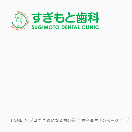
メ
イ
ン
コ
ン
テ
ン
ツ
へ
移
動
HOME
ブログ ためになる歯の話
歯科衛生士のページ
ご