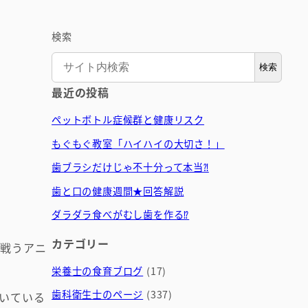
検索
検索
最近の投稿
ペットボトル症候群と健康リスク
もぐもぐ教室「ハイハイの大切さ！」
歯ブラシだけじゃ不十分って本当⁈
歯と口の健康週間★回答解説
ダラダラ食べがむし歯を作る⁉
カテゴリー
と戦うアニ
栄養士の食育ブログ
(17)
歯科衛生士のページ
(337)
いている