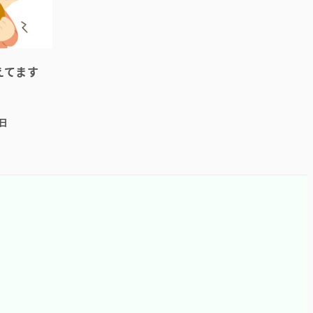
えてます
1日