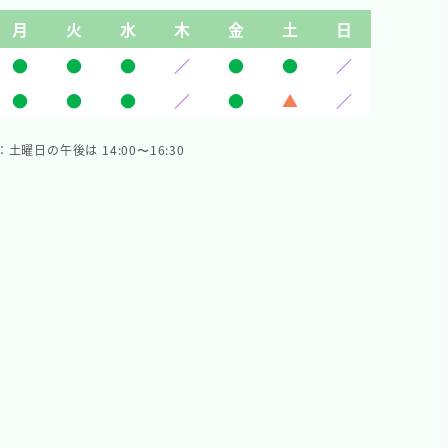
月
火
水
木
金
土
日
●
●
●
／
●
●
／
●
●
●
／
●
▲
／
：土曜日の午後は 14:00〜16:30