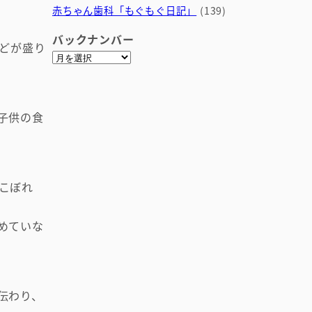
赤ちゃん歯科「もぐもぐ日記」
(139)
バックナンバー
どが盛り
ア
ー
カ
イ
子供の食
ブ
こぼれ
めていな
伝わり、