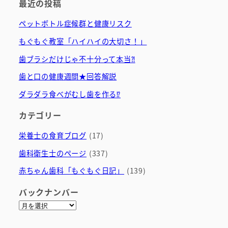
最近の投稿
ペットボトル症候群と健康リスク
もぐもぐ教室「ハイハイの大切さ！」
歯ブラシだけじゃ不十分って本当⁈
歯と口の健康週間★回答解説
ダラダラ食べがむし歯を作る⁉
カテゴリー
栄養士の食育ブログ
(17)
歯科衛生士のページ
(337)
赤ちゃん歯科「もぐもぐ日記」
(139)
バックナンバー
ア
ー