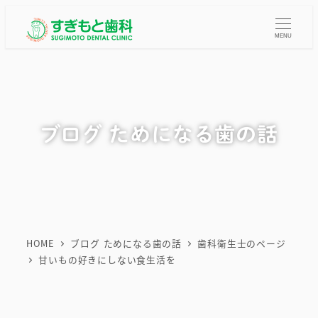
メ
イ
MENU
ン
コ
ン
テ
ブログ ためになる歯の話
ン
ツ
へ
移
動
HOME
ブログ ためになる歯の話
歯科衛生士のページ
甘いもの好きにしない食生活を