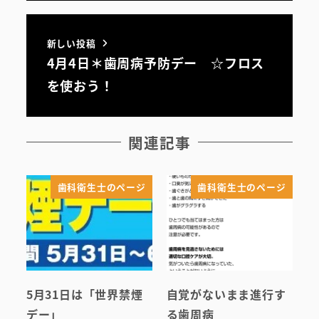
初めての方へ
新しい投稿
医院案内・アクセス
4月4日＊歯周病予防デー ☆フロス
院内ツアー
を使おう！
無料託児ルーム
関連記事
スタッフ紹介
歯科衛生士のページ
歯科衛生士のページ
5月31日は「世界禁煙
自覚がないまま進行す
デー」
る歯周病