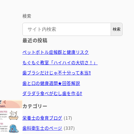
検索
検索
最近の投稿
ペットボトル症候群と健康リスク
もぐもぐ教室「ハイハイの大切さ！」
歯ブラシだけじゃ不十分って本当⁈
歯と口の健康週間★回答解説
ダラダラ食べがむし歯を作る⁉
カテゴリー
栄養士の食育ブログ
(17)
歯科衛生士のページ
(337)