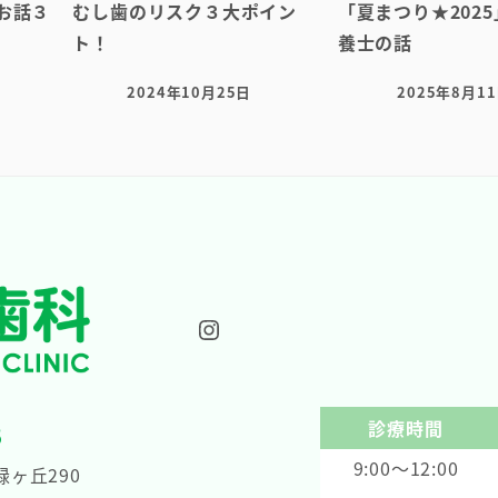
のお話３
むし歯のリスク３大ポイン
「夏まつり★202
ト！
養士の話
2024年10月25日
2025年8月1
投稿日
投稿日
Instagram
診療時間
8
9:00～12:00
ヶ丘290