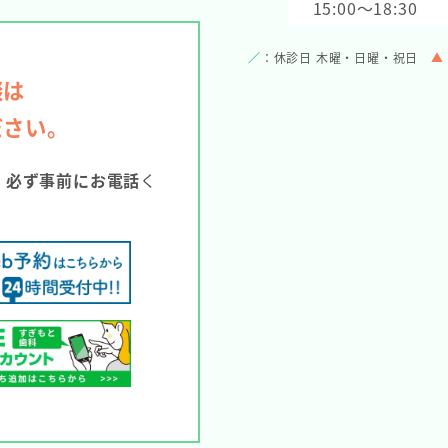
15:00～18:30
／
：休診日 木曜・日曜・祝日
▲
談は
ださい。
。
必ず事前にお電話
く