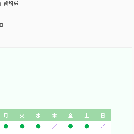
5」歯科栄
1日
月
火
水
木
金
土
日
●
●
●
／
●
●
／