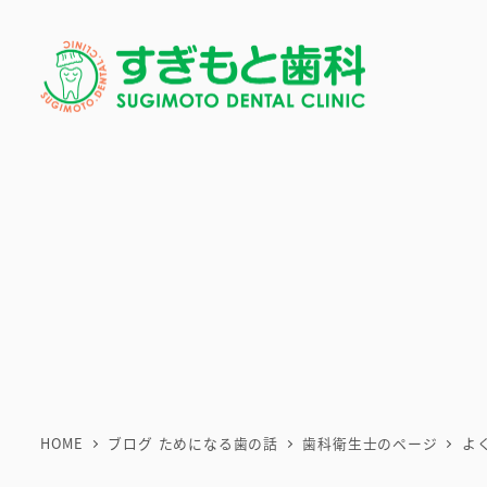
メ
イ
ン
コ
ン
テ
ン
ツ
へ
移
動
HOME
ブログ ためになる歯の話
歯科衛生士のページ
よ