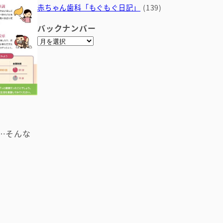
赤ちゃん歯科「もぐもぐ日記」
(139)
バックナンバー
ア
ー
カ
イ
ブ
…そんな