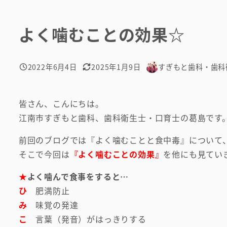
よく噛むことの効果☆
2022年6月4日
2025年1月9日
すぎもと歯科・歯科
投稿日
更新日
著
者
皆さん、こんにちは。
江南市すぎもと歯科、歯科衛生士・口育士の葛島です
前回のブログでは『よく噛むことと食中毒』について
そこで今回は
『よく噛むことの効果』
を他にも見てい
★
よく噛んで食事をすると…
ひ
肥満防止
み
味覚の発達
こ
言葉（発音）がはっきりする