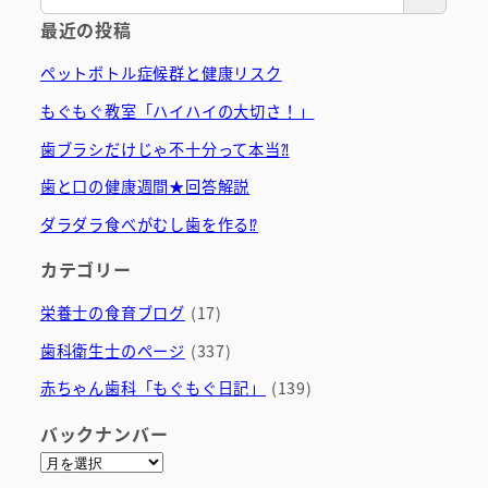
最近の投稿
ペットボトル症候群と健康リスク
もぐもぐ教室「ハイハイの大切さ！」
歯ブラシだけじゃ不十分って本当⁈
歯と口の健康週間★回答解説
ダラダラ食べがむし歯を作る⁉
カテゴリー
栄養士の食育ブログ
(17)
歯科衛生士のページ
(337)
赤ちゃん歯科「もぐもぐ日記」
(139)
バックナンバー
ア
ー