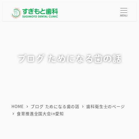
メ
イ
MENU
ン
コ
ン
テ
ブログ ためになる歯の話
ン
ツ
へ
移
動
HOME
ブログ ためになる歯の話
歯科衛生士のページ
食育推進全国大会in愛知