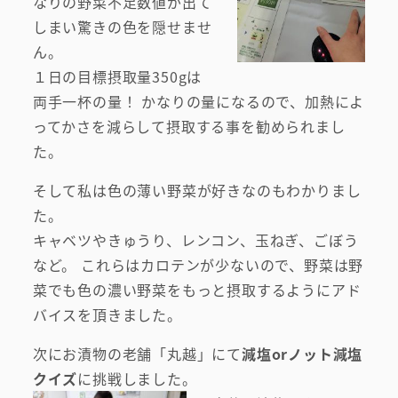
なりの野菜不足数値が出て
しまい驚きの色を隠せませ
ん。
１日の目標摂取量350gは
両手一杯の量！ かなりの量になるので、加熱によ
ってかさを減らして摂取する事を勧められまし
た。
そして私は色の薄い野菜が好きなのもわかりまし
た。
キャベツやきゅうり、レンコン、玉ねぎ、ごぼう
など。 これらはカロテンが少ないので、野菜は野
菜でも色の濃い野菜をもっと摂取するようにアド
バイスを頂きました。
次にお漬物の老舗「丸越」にて
減塩orノット減塩
クイズ
に挑戦しました。