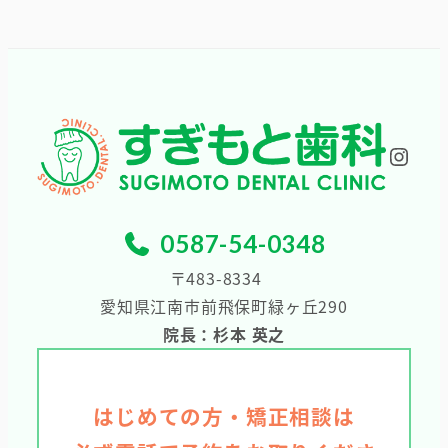
カ
イ
ブ
Inst
0587-54-0348
〒483-8334
愛知県江南市前飛保町緑ヶ丘290
院長：杉本 英之
はじめての方・矯正相談は