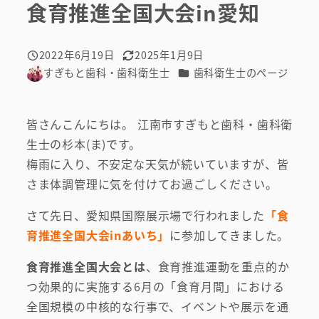
食育推進全国大会in愛知
2022年6月19日
2025年1月9日
投稿日
更新日
カテゴリー
すぎもと歯科・歯科衛生士
歯科衛生士のページ
著
者
皆さんこんにちは。 江南市すぎもと歯科・歯科衛
生士の杉本(ま)です。
梅雨に入り、不安定な天気が続いていますが、皆
さま体調管理に気を付けてお過ごしください。
さて先日、愛知県国際展示場で行われました
「食
育推進全国大会inあいち
」
に参加してきました。
食育推進全国大会とは
、食育推進運動を重点的か
つ効果的に実施する6月の「食育月間」における
全国規模の中核的な行事で、イベントや展示を通