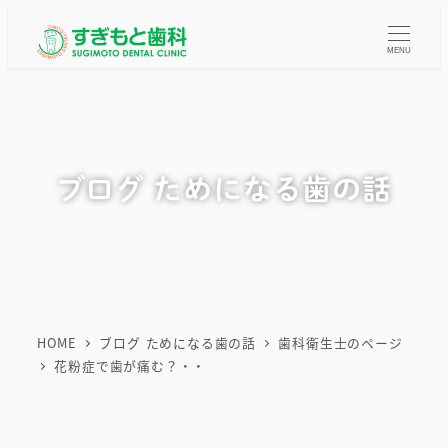
メ
イ
MENU
ン
コ
ン
テ
ブログ ためになる歯の話
ン
ツ
へ
移
動
HOME
ブログ ためになる歯の話
歯科衛生士のページ
花粉症で歯が痛む？・・