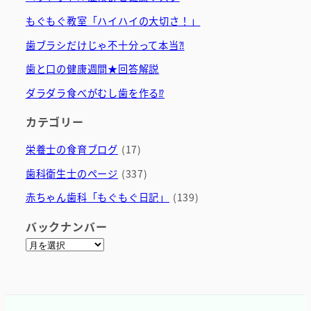
もぐもぐ教室「ハイハイの大切さ！」
歯ブラシだけじゃ不十分って本当⁈
歯と口の健康週間★回答解説
ダラダラ食べがむし歯を作る⁉
カテゴリー
栄養士の食育ブログ
(17)
歯科衛生士のページ
(337)
赤ちゃん歯科「もぐもぐ日記」
(139)
バックナンバー
ア
ー
カ
イ