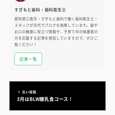
すぎもと歯科・歯科衛生士
医院案内・アクセス
愛知県江南市・すぎもと歯科で働く歯科衛生士・
院内ツアー
スタッフが交代でブログを執筆しています。歯や
お口の健康に役立つ情報や、子育て中の保護者の
無料託児ルーム
方を応援する記事を発信していますので、ぜひご
覧ください！
スタッフ紹介
記事一覧
古い投稿
3月はBLW離乳食コース！