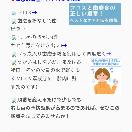
フロス
→
歯磨き粉なしで歯
磨き
→
しっかりうがい(浮
かせた汚れを吐き出す)
→
フッ素入り歯磨き粉を使用して再度磨く
→
うがいはしないか、またはお
猪口一杯分の少量の水で軽くゆ
すぐ(フッ素成分を口腔内に残
すためです)
順番を変えるだけで少しでも
むし歯の予防効果が高まるのであれば、ぜひこの
順番を試してみませんか！