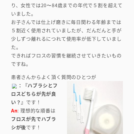
り、女性では20〜84歳までの年代で５割を超えて
いました。
お子さんでは仕上げ磨きに毎日関わる年齢までは
５割近く使用されていましたが、だんだんと手が
少しずつ離れるにつれて使用率が低下していまし
た。
できればフロスの習慣を継続させていきたいもの
ですね。
患者さんからよく頂く質問のひとつが
：『ハブラシとフ
ロスどちらが先が良
い
？』
です！
An
: 理想的な順番は
フロスが先でハブラ
シが後
です！