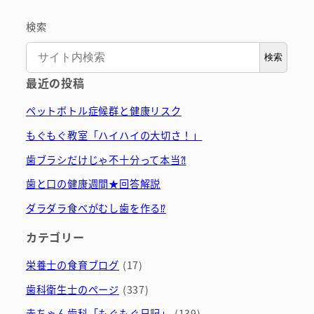
検索
検索
最近の投稿
ペットボトル症候群と健康リスク
もぐもぐ教室「ハイハイの大切さ！」
歯ブラシだけじゃ不十分って本当⁈
歯と口の健康週間★回答解説
ダラダラ食べがむし歯を作る⁉
カテゴリー
栄養士の食育ブログ
(17)
歯科衛生士のページ
(337)
赤ちゃん歯科「もぐもぐ日記」
(139)