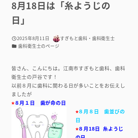
8月18日は「糸ようじの
日」
2025年8月11日
すぎもと歯科・歯科衛生士
投稿日
著
カテゴリー
歯科衛生士のページ
者
皆さん、こんにちは。江南市すぎもと歯科、歯科
衛生士の戸谷です！
以前８月に歯科に関わる日が多いことをお伝えし
ましたが
⭐︎
８月１日 歯が命の日
⭐︎
８月８日 歯並びの
日
⭐︎
８月18日 糸ようじ
の日