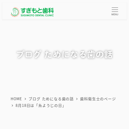
メ
イ
MENU
ン
コ
ン
テ
ブログ ためになる歯の話
ン
ツ
へ
移
動
HOME
ブログ ためになる歯の話
歯科衛生士のページ
8月18日は「糸ようじの日」