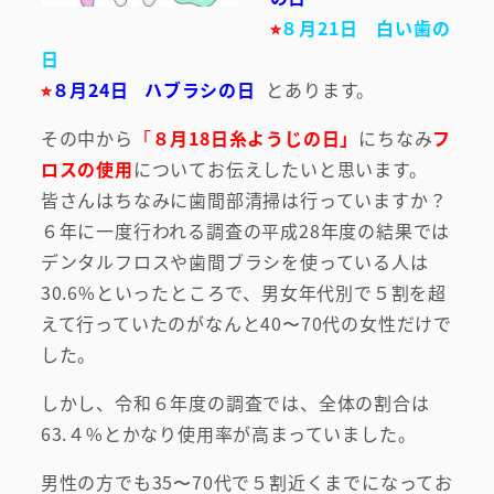
⭐︎
８月21日 白い歯の
日
⭐︎
８月24日 ハブラシの日
とあります。
その中から
「
８月18日糸ようじの日」
にちなみ
フ
ロスの使用
についてお伝えしたいと思います。
皆さんはちなみに歯間部清掃は行っていますか？
６年に一度行われる調査の平成28年度の結果では
デンタルフロスや歯間ブラシを使っている人は
30.6%といったところで、男女年代別で５割を超
えて行っていたのがなんと40〜70代の女性だけで
した。
しかし、令和６年度の調査では、全体の割合は
63.４%とかなり使用率が高まっていました。
男性の方でも35〜70代で５割近くまでになってお