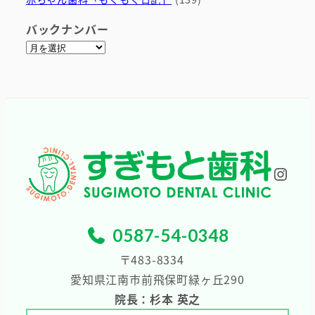
バックナンバー
ア
ー
カ
イ
ブ
Inst
0587-54-0348
〒483-8334
愛知県江南市前飛保町緑ヶ丘290
院長：杉本 英之