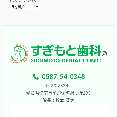
ア
ー
カ
イ
ブ
Inst
0587-54-0348
〒483-8334
愛知県江南市前飛保町緑ヶ丘290
院長：杉本 英之