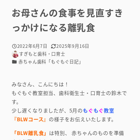
お母さんの食事を見直すき
っかけになる離乳食
2022年6月7日
2025年9月16日
投稿日
更新日
すぎもと歯科・口育士
著
カテゴリー
赤ちゃん歯科「もぐもぐ日記」
者
みなさん、こんにちは！
もぐもぐ教室担当、歯科衛生士・口育士の鈴木で
す。
少し遅くなりましたが、5月の
も
ぐ
も
ぐ
教室
『BLWコース』
の様子をお伝えいたします。
「BLW離乳食」
は特別、 赤ちゃんのものを準備