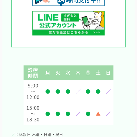
診療
月
火
水
木
金
土
日
時間
9:00
～
●
●
●
／
●
●
／
12:00
15:00
～
●
●
●
／
●
▲
／
18:30
／
：休診日 木曜・日曜・祝日