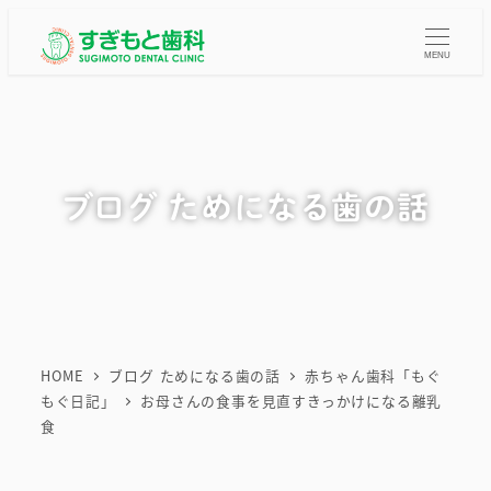
メ
イ
MENU
ン
コ
ン
テ
ブログ ためになる歯の話
ン
ツ
へ
移
動
HOME
ブログ ためになる歯の話
赤ちゃん歯科「もぐ
もぐ日記」
お母さんの食事を見直すきっかけになる離乳
食