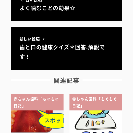
よく噛むことの効果☆
新しい投稿
歯と口の健康クイズ＊回答.解説で
す！
関連記事
初めての方へ
医院案内・アクセス
赤ちゃん歯科「もぐもぐ
赤ちゃん歯科「もぐもぐ
日記」
日記」
院内ツアー
無料託児ルーム