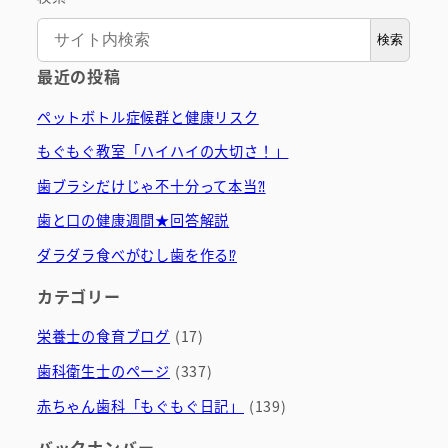
検索
最近の投稿
ペットボトル症候群と健康リスク
もぐもぐ教室「ハイハイの大切さ！」
歯ブラシだけじゃ不十分って本当⁈
歯と口の健康週間★回答解説
ダラダラ食べがむし歯を作る⁉
カテゴリー
栄養士の食育ブログ
(17)
歯科衛生士のページ
(337)
赤ちゃん歯科「もぐもぐ日記」
(139)
バックナンバー