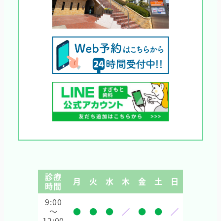
診療
月
火
水
木
金
土
日
時間
9:00
～
●
●
●
／
●
●
／
12:00