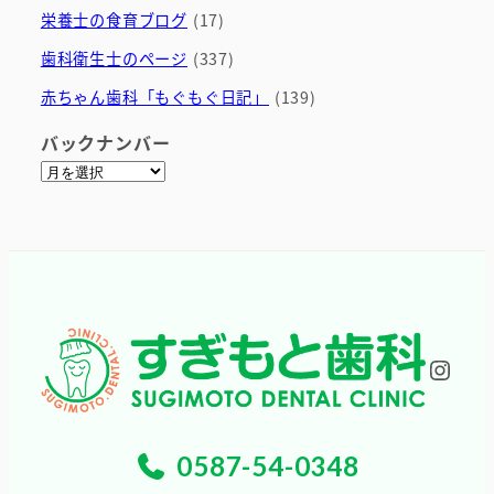
栄養士の食育ブログ
(17)
歯科衛生士のページ
(337)
赤ちゃん歯科「もぐもぐ日記」
(139)
バックナンバー
ア
ー
カ
イ
ブ
Inst
0587-54-0348