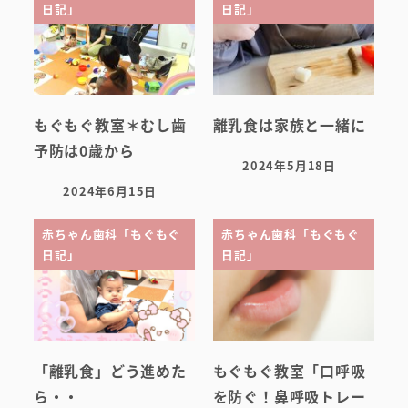
日記」
日記」
もぐもぐ教室＊むし歯
離乳食は家族と一緒に
予防は0歳から
2024年5月18日
投稿日
2024年6月15日
投稿日
赤ちゃん歯科「もぐもぐ
赤ちゃん歯科「もぐもぐ
日記」
日記」
「離乳食」どう進めた
もぐもぐ教室「口呼吸
ら・・
を防ぐ！鼻呼吸トレー