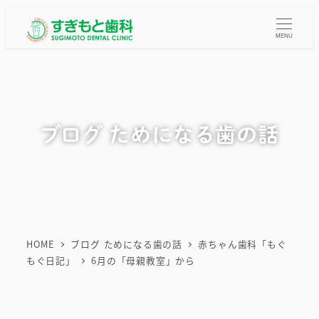
メ
イ
MENU
ン
コ
ン
テ
ブログ ためになる歯の話
ン
ツ
へ
移
動
HOME
ブログ ためになる歯の話
赤ちゃん歯科「もぐ
もぐ日記」
6月の「母親教室」から