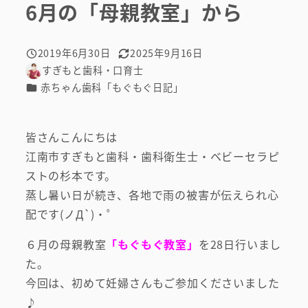
6月の「母親教室」から
2019年6月30日
2025年9月16日
投稿日
更新日
すぎもと歯科・口育士
著
カテゴリー
赤ちゃん歯科「もぐもぐ日記」
者
皆さんこんにちは
江南市すぎもと歯科・歯科衛生士・ベビーセラピ
ストの杉本です。
蒸し暑い日が続き、各地で雨の被害が伝えられ心
配です(ノД`)・゜
６月の母親教室
「もぐもぐ教室」
を28日行いまし
た。
今回は、初めて妊婦さんもご参加くださいました
♪