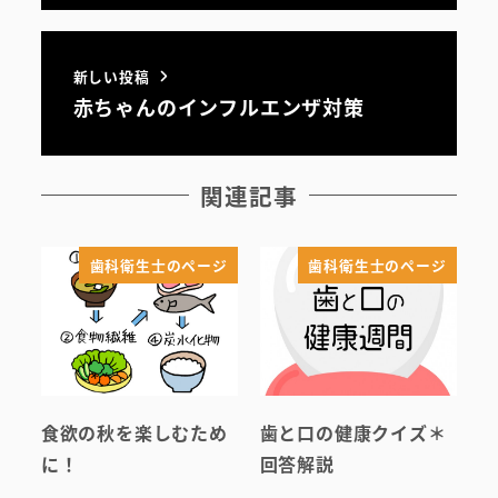
初めての方へ
医院案内・アクセス
新しい投稿
赤ちゃんのインフルエンザ対策
院内ツアー
無料託児ルーム
関連記事
スタッフ紹介
歯科衛生士のページ
歯科衛生士のページ
食欲の秋を楽しむため
歯と口の健康クイズ＊
に！
回答解説