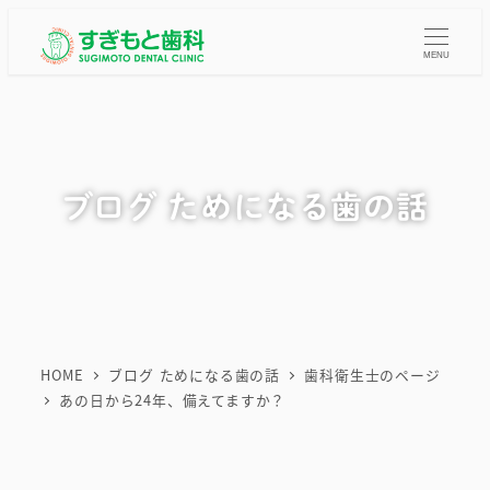
メ
イ
MENU
ン
コ
ン
テ
ブログ ためになる歯の話
ン
ツ
へ
移
動
HOME
ブログ ためになる歯の話
歯科衛生士のページ
あの日から24年、備えてますか？