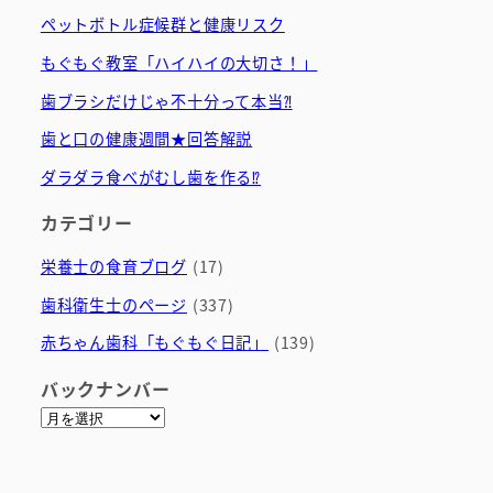
ペットボトル症候群と健康リスク
もぐもぐ教室「ハイハイの大切さ！」
歯ブラシだけじゃ不十分って本当⁈
歯と口の健康週間★回答解説
ダラダラ食べがむし歯を作る⁉
カテゴリー
栄養士の食育ブログ
(17)
歯科衛生士のページ
(337)
赤ちゃん歯科「もぐもぐ日記」
(139)
バックナンバー
ア
ー
カ