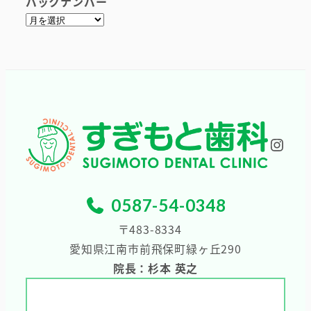
バックナンバー
ア
ー
カ
イ
ブ
Inst
0587-54-0348
〒483-8334
愛知県江南市前飛保町緑ヶ丘290
院長：杉本 英之