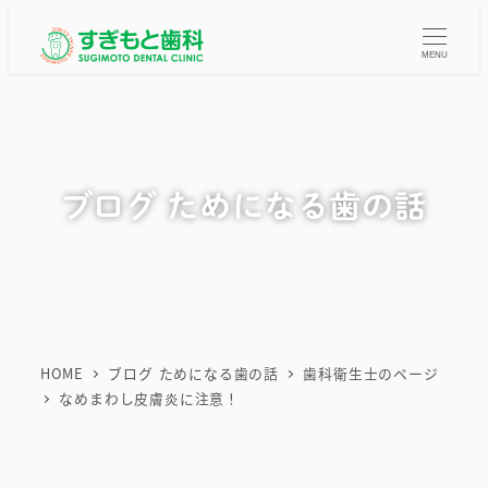
メ
イ
MENU
ン
コ
ン
テ
ブログ ためになる歯の話
ン
ツ
へ
移
動
HOME
ブログ ためになる歯の話
歯科衛生士のページ
なめまわし皮膚炎に注意！