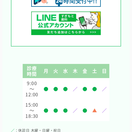
診療
月
火
水
木
金
土
日
時間
9:00
～
●
●
●
／
●
●
／
12:00
15:00
～
●
●
●
／
●
▲
／
18:30
／
：休診日 木曜・日曜・祝日