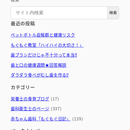
検索
最近の投稿
ペットボトル症候群と健康リスク
もぐもぐ教室「ハイハイの大切さ！」
歯ブラシだけじゃ不十分って本当⁈
歯と口の健康週間★回答解説
ダラダラ食べがむし歯を作る⁉
カテゴリー
栄養士の食育ブログ
(17)
歯科衛生士のページ
(337)
赤ちゃん歯科「もぐもぐ日記」
(139)