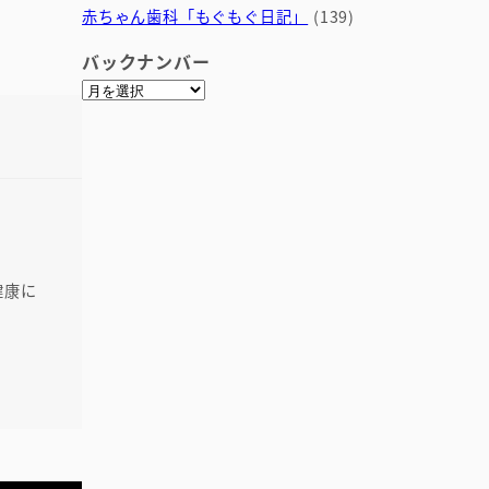
赤ちゃん歯科「もぐもぐ日記」
(139)
バックナンバー
ア
ー
カ
イ
ブ
健康に