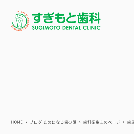
メ
イ
ン
コ
ン
テ
ン
ツ
へ
移
動
HOME
ブログ ためになる歯の話
歯科衛生士のページ
歯