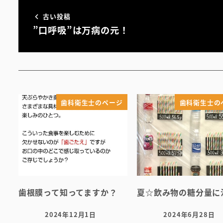
古い投稿
”口呼吸”は万病の元！
歯科衛生士のページ
歯科衛生士の
歯根膜って知ってますか？
夏☆飲み物の糖分量に
2024年12月1日
2024年6月28日
投稿日
投稿日