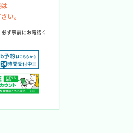
談は
ださい。
。
必ず事前にお電話
く