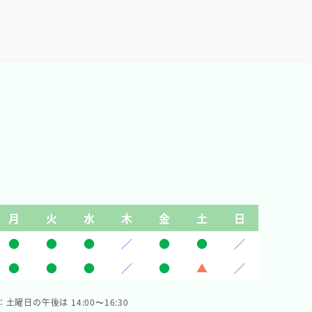
月
火
水
木
金
土
日
●
●
●
／
●
●
／
●
●
●
／
●
▲
／
：土曜日の午後は 14:00〜16:30