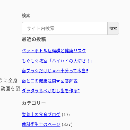
検索
検索
最近の投稿
ペットボトル症候群と健康リスク
もぐもぐ教室「ハイハイの大切さ！」
歯ブラシだけじゃ不十分って本当⁈
うに全身
歯と口の健康週間★回答解説
ン動画を製
ダラダラ食べがむし歯を作る⁉
カテゴリー
栄養士の食育ブログ
(17)
歯科衛生士のページ
(337)