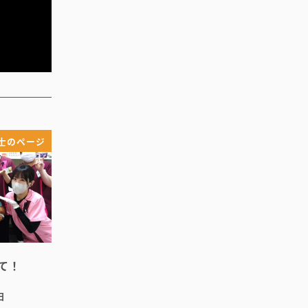
士のページ
して！
日