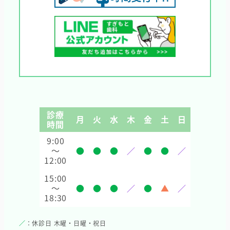
診療
月
火
水
木
金
土
日
時間
9:00
～
●
●
●
／
●
●
／
12:00
15:00
～
●
●
●
／
●
▲
／
18:30
／
：休診日 木曜・日曜・祝日