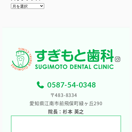
ア
ー
カ
イ
ブ
Inst
0587-54-0348
〒483-8334
愛知県江南市前飛保町緑ヶ丘290
院長：杉本 英之