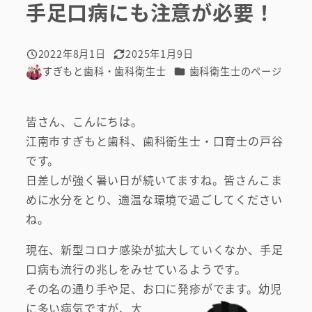
手足口病にも注意が必要！
2022年8月1日
2025年1月9日
投稿日
更新日
カテゴリー
すぎもと歯科・歯科衛生士
歯科衛生士のページ
著
者
皆さん、こんにちは。
江南市すぎもと歯科、歯科衛生士・口育士の戸谷
です。
日差しが強く暑い日が続いてますね。皆さんこま
めに水分をとり、適温な環境で過ごしてください
ね。
現在、新型コロナ感染が拡大していくなか、手足
口病も流行の兆しをみせているようです。
その名の通り手や足、お口に発疹がでます。
幼児
に多い病気ですが、大