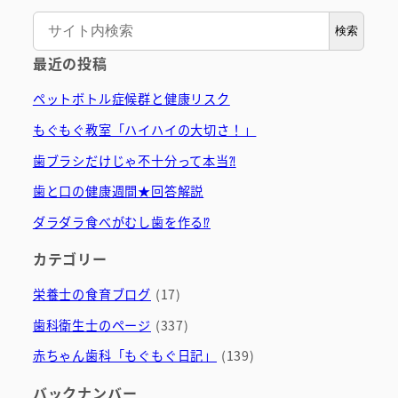
検索
最近の投稿
ペットボトル症候群と健康リスク
もぐもぐ教室「ハイハイの大切さ！」
歯ブラシだけじゃ不十分って本当⁈
歯と口の健康週間★回答解説
ダラダラ食べがむし歯を作る⁉
カテゴリー
栄養士の食育ブログ
(17)
歯科衛生士のページ
(337)
赤ちゃん歯科「もぐもぐ日記」
(139)
バックナンバー