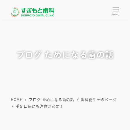
メ
イ
MENU
ン
コ
ン
テ
ブログ ためになる歯の話
ン
ツ
へ
移
動
HOME
ブログ ためになる歯の話
歯科衛生士のページ
手足口病にも注意が必要！