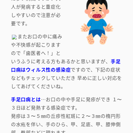
人が発病すると重症化
しやすいので注意が必
要です。
またお口の中に痛み
や不快感が起こります
ので「歯医者へ！」と
いうふうに考える方もあるかと思いますが、
手足
口病はウィルス性の感染症
ですので、下記の症状
などもチェックしていただき 早めに正しい対応を
してあげてくださいね。
手足口病とは
…お口の中や手足に発疹ができ １〜
３日ほど発熱する感染症です。
発疹は３〜５㎜の丘疹性紅斑に２〜３㎜の楕円形
の水疱を伴い、手のひら、甲、足底、甲、膝伸側
部、臀部などに現れます。