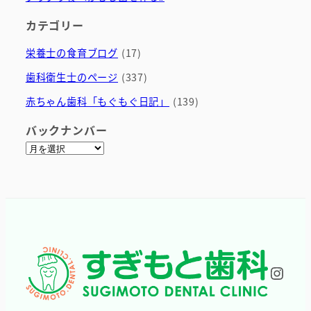
カテゴリー
栄養士の食育ブログ
(17)
歯科衛生士のページ
(337)
赤ちゃん歯科「もぐもぐ日記」
(139)
バックナンバー
ア
ー
カ
イ
ブ
Inst