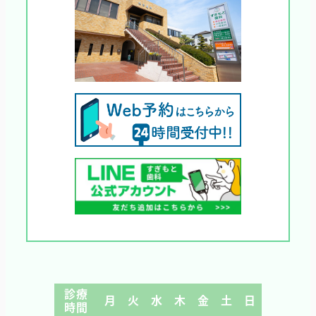
診療
月
火
水
木
金
土
日
時間