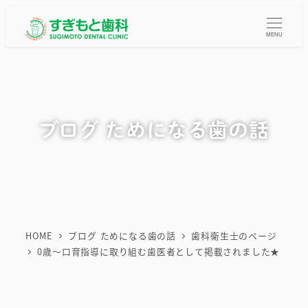
メ
イ
MENU
ン
コ
ン
テ
ブログ ためになる歯の話
ン
ツ
へ
移
動
HOME
ブログ ためになる歯の話
歯科衛生士のページ
0歳～口育指導に取り組む歯医者として掲載されました★