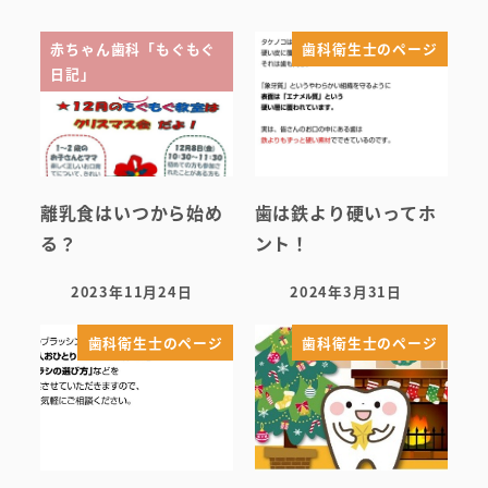
院内ツアー
赤ちゃん歯科「もぐもぐ
歯科衛生士のページ
無料託児ルーム
日記」
スタッフ紹介
離乳食はいつから始め
歯は鉄より硬いってホ
る？
ント！
2023年11月24日
2024年3月31日
投稿日
投稿日
歯科衛生士のページ
歯科衛生士のページ