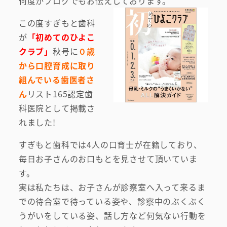
何度かブログでもお伝えしております。
この度すぎもと歯科
が
「初めてのひよこ
クラブ」
秋号に
０歳
から口腔育成に取り
組んでいる歯医者さ
ん
リスト165認定歯
科医院として掲載さ
れました!
すぎもと歯科では4人の口育士が在籍しており、
毎日お子さんのお口もとを見させて頂いていま
す。
実は私たちは、お子さんが診察室へ入って来るま
での待合室で待っている姿や、診察中のぶくぶく
うがいをしている姿、話し方など何気ない行動を