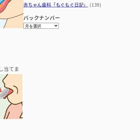
赤ちゃん歯科「もぐもぐ日記」
(139)
バックナンバー
ア
ー
カ
イ
ブ
し当てま