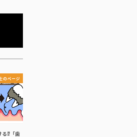
士のページ
ける⁉「歯