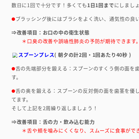
数日に1回で十分です！多くても
1日1回まで
にしまし
ブラッシング後にはブラシをよく洗い、通気性の良
●
⇒改善項目：お口の中の衛生状態
＊口臭の改善や誤嚥性肺炎の予防が期待できます
スプーンプレス
( 朝夕の計2回・1回あたり40秒 )
舌の先端部分を鍛える：スプーンのすくう側の面を歯
●
す。
舌の奥を鍛える：スプーンの反対側の面を歯茎を優し
●
てます。
そして上記を2周繰り返しましょう！
⇒改善項目：舌の力・飲み込む能力
＊舌や頬を噛みにくくなり、スムーズに食事がで