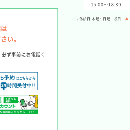
15:00～18:30
／
：休診日 木曜・日曜・祝日
▲
談は
ださい。
。
必ず事前にお電話
く