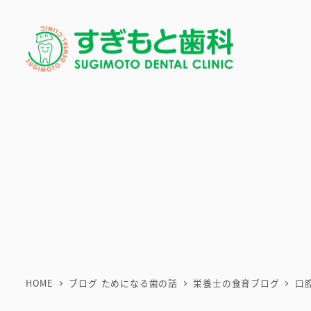
メ
イ
ン
コ
ン
テ
ン
ツ
へ
移
動
HOME
ブログ ためになる歯の話
栄養士の食育ブログ
口