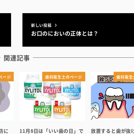
新しい投稿
お口のにおいの正体とは？
関連記事
ページ
歯科衛生士のページ
歯科衛生
防に
11月8日は「いい歯の日」で
放置すると歯が抜