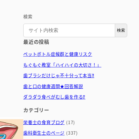
検索
検索
最近の投稿
ペットボトル症候群と健康リスク
もぐもぐ教室「ハイハイの大切さ！」
歯ブラシだけじゃ不十分って本当⁈
歯と口の健康週間★回答解説
ダラダラ食べがむし歯を作る⁉
カテゴリー
栄養士の食育ブログ
(17)
歯科衛生士のページ
(337)