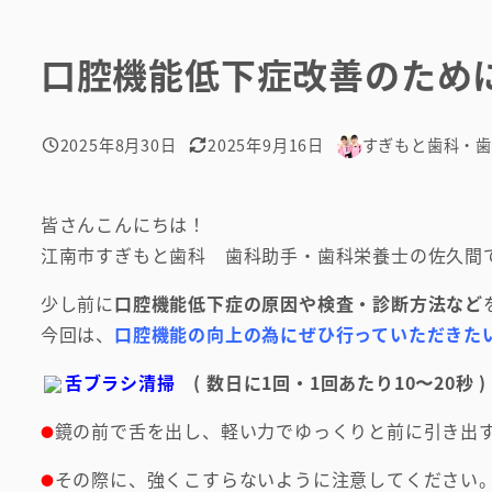
口腔機能低下症改善のため
2025年8月30日
2025年9月16日
すぎもと歯科・
投稿日
更新日
著
者
皆さんこんにちは！
江南市すぎもと歯科 歯科助手・歯科栄養士の佐久間
少し前に
口腔機能低下症の原因や検査・診断方法など
今回は、
口腔機能の向上の為にぜひ行っていただきた
舌ブラシ清掃
( 数日に1回・1回あたり10〜20秒 )
鏡の前で舌を出し、軽い力でゆっくりと前に引き出
●
その際に、強くこすらないように注意してください
●