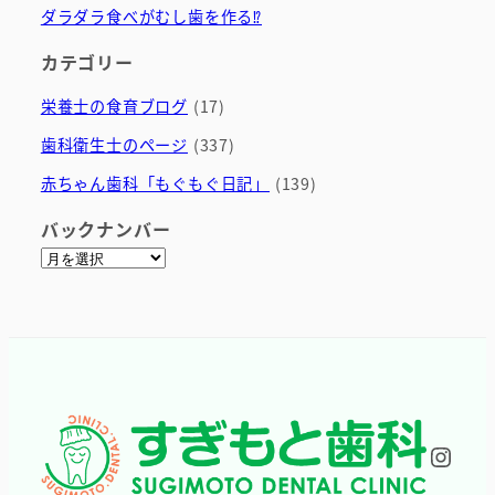
ダラダラ食べがむし歯を作る⁉
カテゴリー
栄養士の食育ブログ
(17)
歯科衛生士のページ
(337)
赤ちゃん歯科「もぐもぐ日記」
(139)
バックナンバー
ア
ー
カ
イ
ブ
Inst