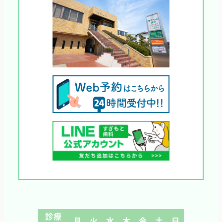
診療
月
火
水
木
金
土
日