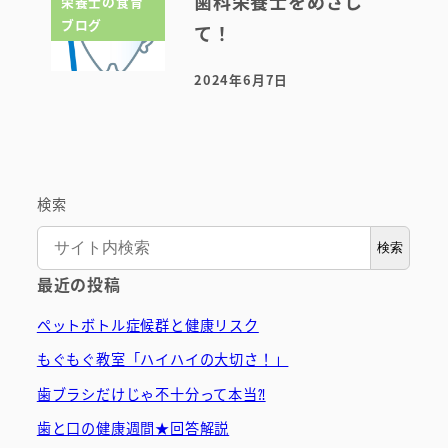
歯科栄養士をめざし
栄養士の食育
ブログ
て！
2024年6月7日
投稿日
検索
検索
最近の投稿
ペットボトル症候群と健康リスク
もぐもぐ教室「ハイハイの大切さ！」
歯ブラシだけじゃ不十分って本当⁈
歯と口の健康週間★回答解説