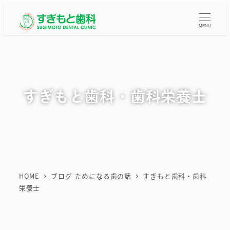
メ
イ
MENU
ン
コ
ン
テ
すぎもと歯科・歯科栄養士
ン
ツ
へ
移
動
HOME
ブログ ためになる歯の話
すぎもと歯科・歯科
栄養士