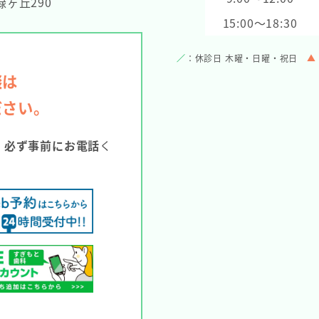
ヶ丘290
15:00～18:30
／
：休診日 木曜・日曜・祝日
▲
談は
ださい。
。
必ず事前にお電話
く