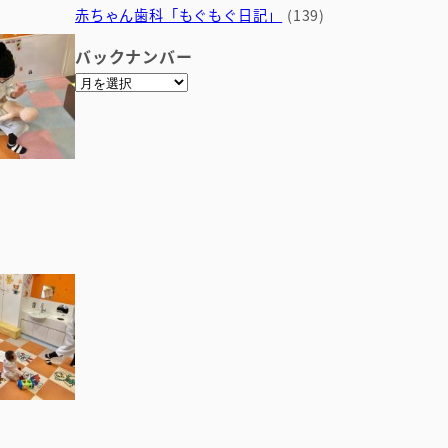
赤ちゃん歯科「もぐもぐ日記」
(139)
バックナンバー
ア
ー
カ
イ
ブ