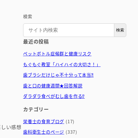
検索
検索
最近の投稿
ペットボトル症候群と健康リスク
もぐもぐ教室「ハイハイの大切さ！」
歯ブラシだけじゃ不十分って本当⁈
歯と口の健康週間★回答解説
ダラダラ食べがむし歯を作る⁉
カテゴリー
栄養士の食育ブログ
(17)
嬉しい感想
歯科衛生士のページ
(337)