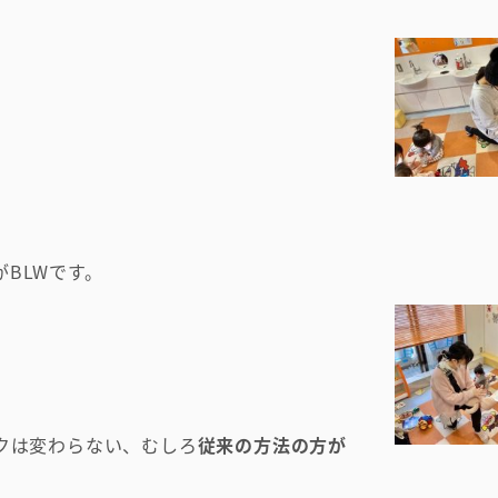
。
BLWです。
スクは変わらない、むしろ
従来の方法の方が