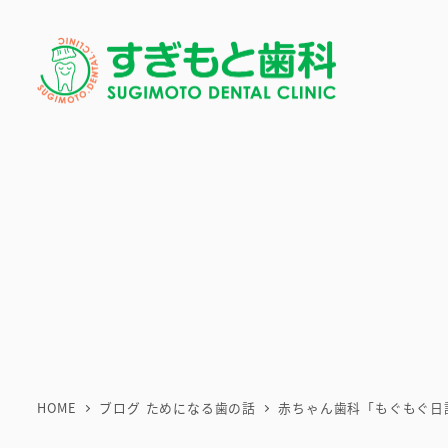
メ
イ
ン
コ
ン
テ
ン
ツ
へ
移
動
HOME
ブログ ためになる歯の話
赤ちゃん歯科「もぐもぐ日