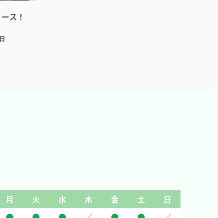
コース！
4日
月
火
水
木
金
土
日
●
●
●
／
●
●
／