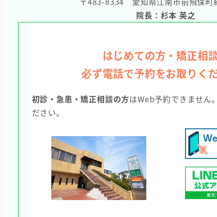
〒483-8334
愛知県江南市前飛保町緑
院長：杉本 英之
はじめての方・矯正相
必ず電話で予約をお取りく
初診・急患・矯正相談の方
はWeb予約できません
ださい。